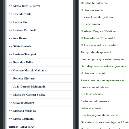
Muertos brutalmente
=> Mario Jofré Gutiérrez
No fue un sueño
=> José Muchnik
El viejo Lisandro y el tiro
=> Carina Paz
En el corazón
=> Esteban Porronett
Ni Alem / Borges / Cortázar /
Ni Macedonio / Ezequiel /
=> Ana Russo
Ni los asesinados en cada /
=> Silvio Gonzalez
Tiempo del desprecio /
=> Luciano Trangoni
Ese tiempo a que están siempre
=> Reynaldo Uribe
Tan dispuestos ciertos argentinos
=> Gustavo Marcelo Galliano
No fueron un sueño
=> Roberto Glorioso
Pero ahora se nos aparecen así
=> Juán Coronel Maldonado
Fantasmas aturdidos
Por la sofisticada
=> María del Carmen Suárez
Barbarie del presente
=> Osvaldo Aguirre
Debo aceptarlo
=> Mariana Miranda
Son las yeguas de la noche
=> María Casiraghi
Que atemorizan a un viejo de 74 a
BIBLIOGRAFICAS