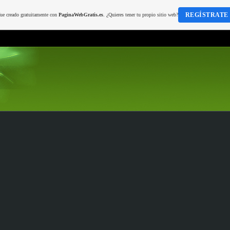
REGÍSTRATE
fue creado gratuitamente con
PaginaWebGratis.es
. ¿Quieres tener tu propio sitio web?