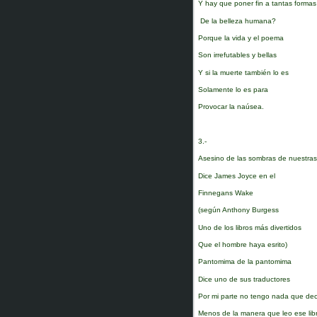
Y hay que poner fin a tantas formas
De la belleza humana?
Porque la vida y el poema
Son irrefutables y bellas
Y si la muerte también lo es
Solamente lo es para
Provocar la naúsea.
3.-
Asesino de las sombras de nuestras
Dice James Joyce en el
Finnegans Wake
(según Anthony Burgess
Uno de los libros más divertidos
Que el hombre haya esrito)
Pantomima de la pantomima
Dice uno de sus traductores
Por mi parte no tengo nada que dec
Menos de la manera que leo ese lib