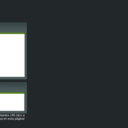
itantes (46 clics a
ui en esta página!