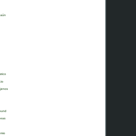
 aún
stico
cio
ajenos
Pound
deas
omio