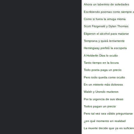
Ahora un laberinto de soledades
Escribiendo poemas como siempre 
Como si fuera la arruga misma
Scott Fitzgerald y Dylan Thomas
Eligieron el alcohol para matarse
Temprana y quizá lentamente
Hemingway prefirió la escopeta
A Holderlin Dios lo oculto
Tanto tiempo en la locura
Todo poeta paga un precio
Pero todo queda como oculto
En un misterio más doloroso
Walsh y Urondo murieron
Por la urgencia de sus ideas
Todos pagan un precio
Pero tal vez sea válido preguntarse
¿en qué momento en realidad
La muerte decide que ya es suficien