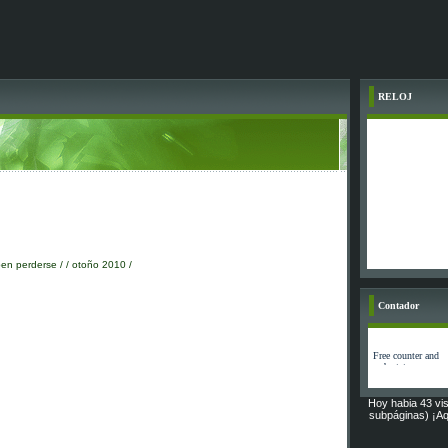
RELOJ
 perderse / / otoño 2010 /
Contador
Hoy habia 43 vis
subpáginas) ¡Aq