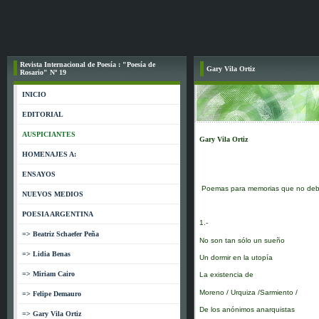
Revista Internacional de Poesía : "Poesía de
Gary Vila Ortiz
Rosario" Nº 19
INICIO
EDITORIAL
AUSPICIANTES
Gary Vila Ortiz
HOMENAJES A:
ENSAYOS
Poemas para memorias que no deben
NUEVOS MEDIOS
POESIA ARGENTINA
1.-
=> Beatriz Schaefer Peña
No son tan sólo un sueño
=> Lidia Benas
Un dormir en la utopía
=> Miriam Cairo
La existencia de
Moreno / Urquiza /Sarmiento /
=> Felipe Demauro
De los anónimos anarquistas
=> Gary Vila Ortiz