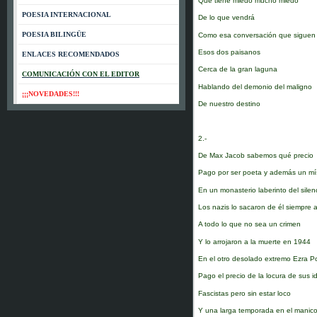
Que tiene miedo mucho miedo
POESIA INTERNACIONAL
De lo que vendrá
POESIA BILINGÜE
Como esa conversación que siguen
Esos dos paisanos
ENLACES RECOMENDADOS
Cerca de la gran laguna
COMUNICACIÓN CON EL EDITOR
Hablando del demonio del maligno
¡¡¡NOVEDADES!!!
De nuestro destino
2.-
De Max Jacob sabemos qué precio
Pago por ser poeta y además un mí
En un monasterio laberinto del silen
Los nazis lo sacaron de él siempre 
A todo lo que no sea un crimen
Y lo arrojaron a la muerte en 1944
En el otro desolado extremo Ezra 
Pago el precio de la locura de sus i
Fascistas pero sin estar loco
Y una larga temporada en el manic