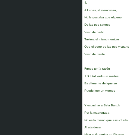
4.-
A Funes, el memorioso,
No le gustaba que el perro
De las tres catorce
Visto de perfil
Tuviera el mismo nombre
Que el perro de las tres y cuarto
Visto de frente
Funes tenía razón
T.S.Eliot leído un martes
Es diferente del que se
Puede leer un viernes
Y escuchar a Bela Bartok
Por la madrugada
No es lo mismo que escucharlo
Al atardecer
Mirar el Guernica de Picasso