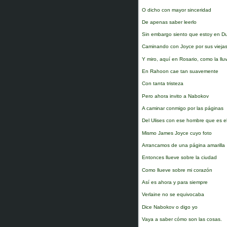
O dicho con mayor sinceridad
De apenas saber leerlo
Sin embargo siento que estoy en Du
Caminando con Joyce por sus viejas
Y miro, aquí en Rosario, como la lluv
En Rahoon cae tan suavemente
Con tanta tristeza
Pero ahora invito a Nabokov
A caminar conmigo por las páginas
Del Ulises con ese hombre que es e
Mismo James Joyce cuyo foto
Arrancamos de una página amarilla
Entonces llueve sobre la ciudad
Como llueve sobre mi corazón
Así es ahora y para siempre
Verlaine no se equivocaba
Dice Nabokov o digo yo
Vaya a saber cómo son las cosas.